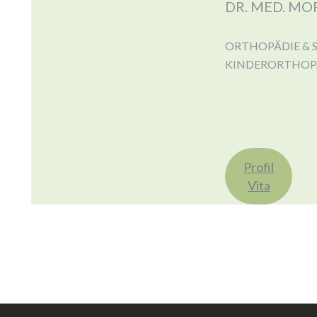
DR. MED. MO
ORTHOPÄDIE & 
KINDERORTHOP
Profil
Vita